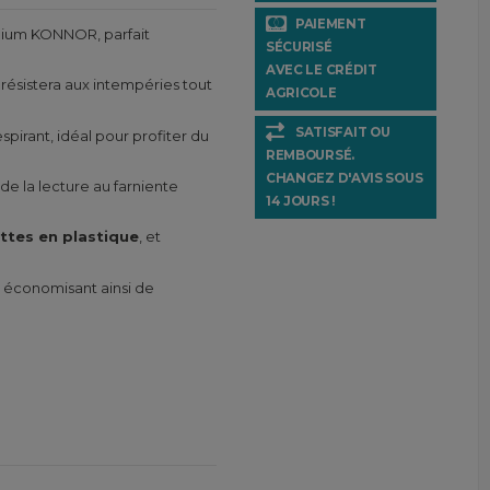
PAIEMENT
inium KONNOR, parfait
SÉCURISÉ
AVEC LE CRÉDIT
e résistera aux intempéries tout
AGRICOLE
SATISFAIT OU
spirant, idéal pour profiter du
REMBOURSÉ.
CHANGEZ D'AVIS SOUS
de la lecture au farniente
14 JOURS !
ttes en plastique
, et
, économisant ainsi de
.