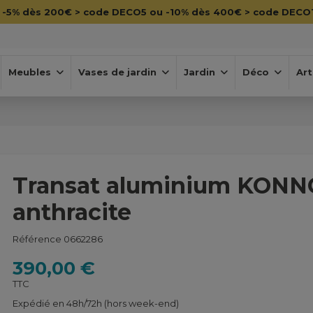

-5% dès 200€ > code DECO5 ou -10% dès 400€ > code DECO
Meubles
Vases de jardin
Jardin
Déco
Art
Transat aluminium KON
anthracite
Référence
0662286
390,00 €
TTC
Expédié en 48h/72h (hors week-end)