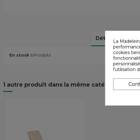
Détails du produ
La Madelein
performances
cookies tiers
En stock
6 Produits
fonctionnali
personnalisé
l'utilisatio
1 autre produit dans la même catégorie :
Conf