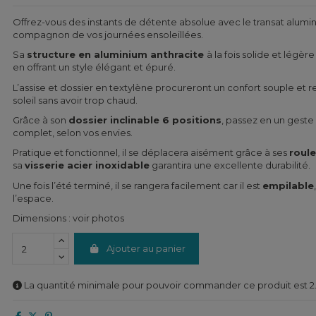
Offrez-vous des instants de détente absolue avec le transat alum
compagnon de vos journées ensoleillées.
Sa
structure en aluminium anthracite
à la fois solide et légèr
en offrant un style élégant et épuré.
L’assise et dossier en textylène procureront un confort souple et re
soleil sans avoir trop chaud.
Grâce à son
dossier inclinable 6 positions
, passez en un geste 
complet, selon vos envies.
Pratique et fonctionnel, il se déplacera aisément grâce à ses
roule
sa
visserie acier inoxidable
garantira une excellente durabilité.
Une fois l’été terminé, il se rangera facilement car il est
empilable
l’espace.
Dimensions : voir photos
Ajouter au panier
La quantité minimale pour pouvoir commander ce produit est 2