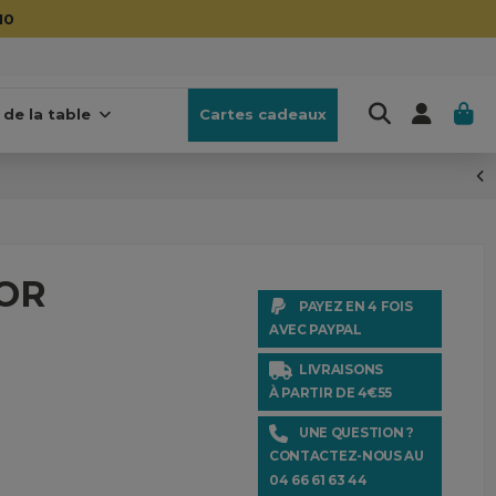
10
 de la table
Cartes cadeaux
NOR
PAYEZ EN 4 FOIS
AVEC PAYPAL
LIVRAISONS
À PARTIR DE 4€55
UNE QUESTION ?
CONTACTEZ-NOUS AU
04 66 61 63 44