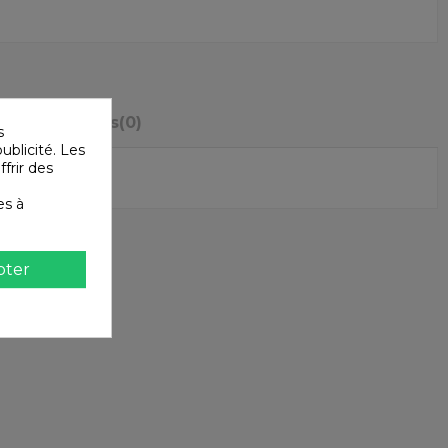
ents
Avis
(0)
s
ublicité. Les
ffrir des
es à
pter