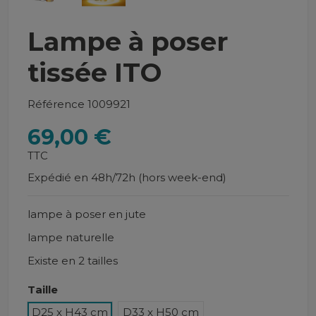
Lampe à poser
tissée ITO
Référence
1009921
69,00 €
TTC
Expédié en 48h/72h (hors week-end)
lampe à poser en jute
lampe naturelle
Existe en 2 tailles
Taille
D25 x H43 cm
D33 x H50 cm