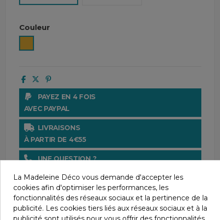
Couleur
Curry
PAYEZ EN 4 FOIS
AVEC PAYPAL
LIVRAISONS
À PARTIR DE 4€55
UNE QUESTION ?
CONTACTEZ-NOUS AU 04 66 61 63 44
La Madeleine Déco vous demande d'accepter les
cookies afin d'optimiser les performances, les
PAIEMENT SÉCURISÉ
fonctionnalités des réseaux sociaux et la pertinence de la
AVEC LE CRÉDIT AGRICOLE
publicité. Les cookies tiers liés aux réseaux sociaux et à la
publicité sont utilisés pour vous offrir des fonctionnalités