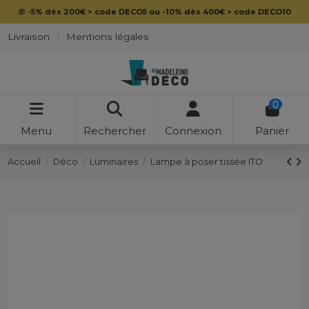
🎁
-5% dès 200€ > code DECO5 ou -10% dès 400€ > code DECO10
Livraison
Mentions légales
0
Menu
Rechercher
Connexion
Panier
Accueil
Déco
Luminaires
Lampe à poser tissée ITO