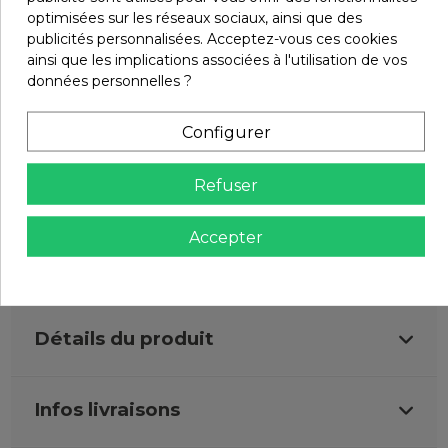
SATISFAIT OU REMBOURSÉ.
optimisées sur les réseaux sociaux, ainsi que des
CHANGEZ D'AVIS SOUS 14 JOURS !
publicités personnalisées. Acceptez-vous ces cookies
ainsi que les implications associées à l'utilisation de vos
données personnelles ?
Configurer
Refuser
Description
Accepter
Détails du produit
Infos livraisons