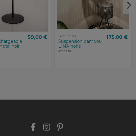
59,00 €
Luminaires
175,00 €
hargeable
Suspension bambou
étal noir
LINA noire
Athezza