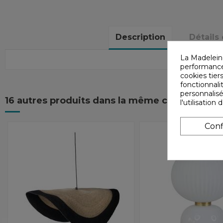
Description
Détails
La Madelein
performances
cookies tiers
fonctionnali
personnalisé
16 autres produits dans la même catégorie :
l'utilisatio
Conf