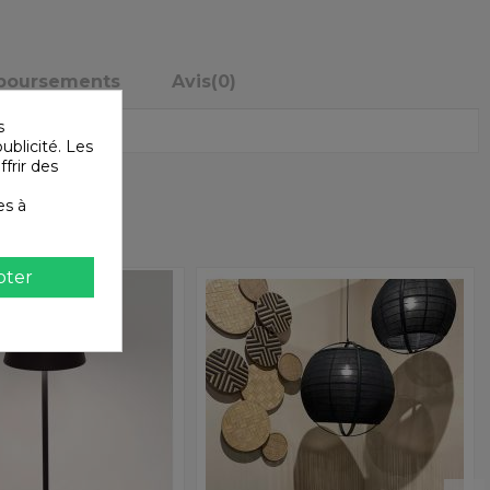
mboursements
Avis
(0)
s
ublicité. Les
ffrir des
es à
pter