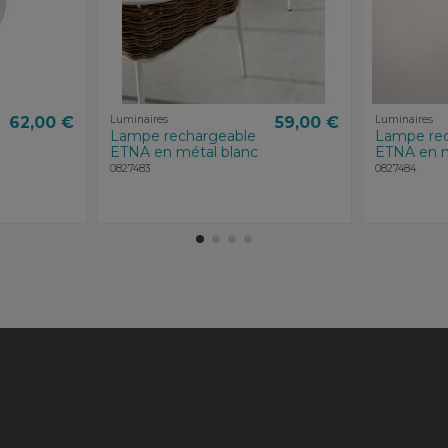
62,00 €
Luminaires
59,00 €
Luminaires
Lampe rechargeable
Lampe rec
ETNA en métal blanc
ETNA en m
0827483
0827484