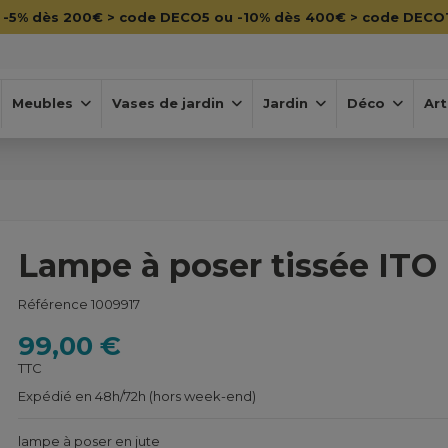

-5% dès 200€ > code DECO5 ou -10% dès 400€ > code DECO
Meubles
Vases de jardin
Jardin
Déco
Art
Lampe à poser tissée ITO
Référence
1009917
99,00 €
TTC
Expédié en 48h/72h (hors week-end)
lampe à poser en jute