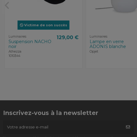
Victime de son succès
Luminaires
129,00 €
Luminaires
Suspension NACHO
Lampe en verre
noir
ADONIS blanche
Athezza
Opjet
1010344
Inscrivez-vous à la newsletter