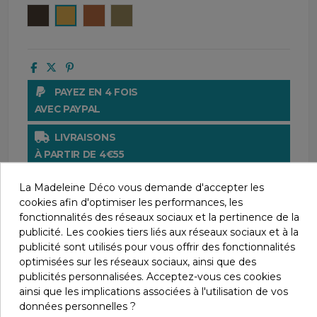
Brownie
Moutarde
Fox
Ecru
PAYEZ EN 4 FOIS
AVEC PAYPAL
LIVRAISONS
À PARTIR DE 4€55
UNE QUESTION ?
La Madeleine Déco vous demande d'accepter les
CONTACTEZ-NOUS AU 04 66 61 63 44
cookies afin d'optimiser les performances, les
fonctionnalités des réseaux sociaux et la pertinence de la
PAIEMENT SÉCURISÉ
publicité. Les cookies tiers liés aux réseaux sociaux et à la
AVEC LE CRÉDIT AGRICOLE
publicité sont utilisés pour vous offrir des fonctionnalités
optimisées sur les réseaux sociaux, ainsi que des
SATISFAIT OU REMBOURSÉ.
publicités personnalisées. Acceptez-vous ces cookies
CHANGEZ D'AVIS SOUS 14 JOURS !
ainsi que les implications associées à l'utilisation de vos
données personnelles ?