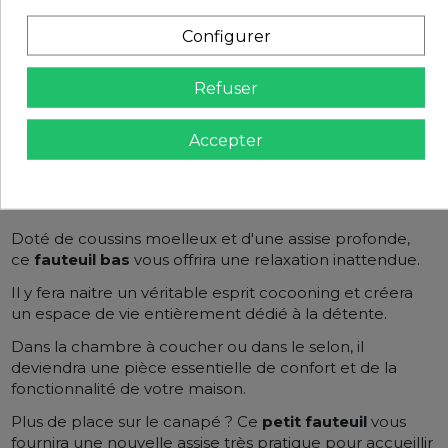
Configurer
Refuser
Accepter
Description
Doté de coussins moelleux et d'une assise profonde,
ce
fauteuil bas
vous offrira une relaxation inattendue.
Il y fera naitre un véritable esprit cocooning et créera
un espace de vie entièrement dédié à la détente.
Dans la chambre à coucher ou dans le selon, il
deviendra une pièce essentielle de confort et de la
fonctionnalité de votre maison.
Plus de place sur le canapé ? Ce
petit fauteuil
vous
fournira une nouvelle assise très pratique pour accueillir