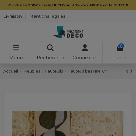
🎁
-5% dès 200€ > code DECO5 ou -10% dès 400€ > code DECO10
Livraison
Mentions légales
0
Menu
Rechercher
Connexion
Panier
Accueil
Meubles
Fauteuils
Fauteuil bas HINTON