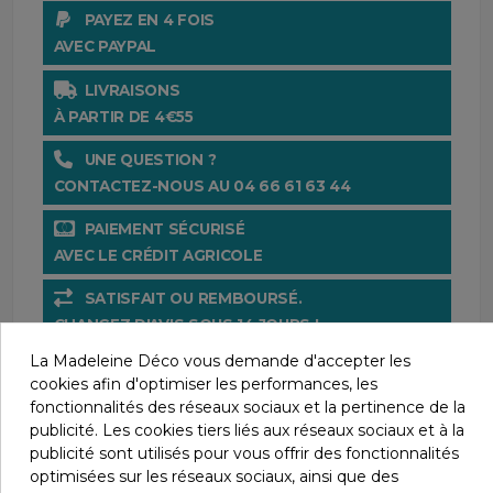
PAYEZ EN 4 FOIS
AVEC PAYPAL
LIVRAISONS
À PARTIR DE 4€55
UNE QUESTION ?
CONTACTEZ-NOUS AU 04 66 61 63 44
PAIEMENT SÉCURISÉ
AVEC LE CRÉDIT AGRICOLE
SATISFAIT OU REMBOURSÉ.
CHANGEZ D'AVIS SOUS 14 JOURS !
La Madeleine Déco vous demande d'accepter les
cookies afin d'optimiser les performances, les
fonctionnalités des réseaux sociaux et la pertinence de la
publicité. Les cookies tiers liés aux réseaux sociaux et à la
publicité sont utilisés pour vous offrir des fonctionnalités
optimisées sur les réseaux sociaux, ainsi que des