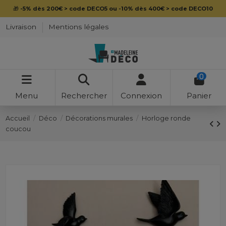
🎁
-5% dès 200€ > code DECO5 ou -10% dès 400€ > code DECO10
Livraison
Mentions légales
0
Menu
Rechercher
Connexion
Panier
Accueil
Déco
Décorations murales
Horloge ronde
coucou