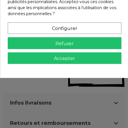
publicités personnalisées. Acceptez-vous ces cookies
ainsi que les implications associées à l'utilisation de vos
Détails du produit
données personnelles ?
Configurer
En stock
2 Produits
EAN-13
Refuser
3289215678540
Marque
Accepter
Infos livraisons
Retours et remboursements