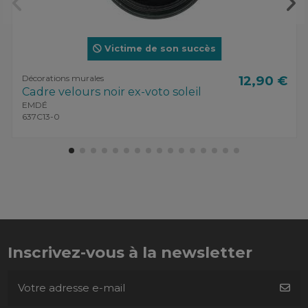
Victime de son succès
Décorations murales
12,90 €
Cadre velours noir ex-voto soleil
EMDÉ
637C13-0
Inscrivez-vous à la newsletter