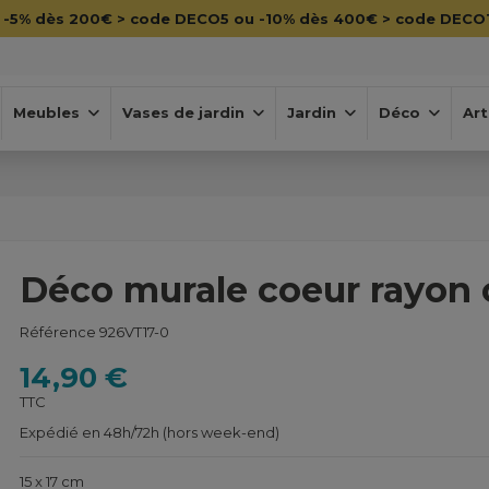

-5% dès 200€ > code DECO5 ou -10% dès 400€ > code DECO
Meubles
Vases de jardin
Jardin
Déco
Art
Déco murale coeur rayon 
Référence
926VT17-0
14,90 €
TTC
Expédié en 48h/72h (hors week-end)
15 x 17 cm