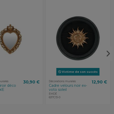
Victime de son succès
urales
30,90 €
Décorations murales
12,90 €
roir déco
Cadre velours noir ex-
NE
voto soleil
EMDÉ
637C13-0