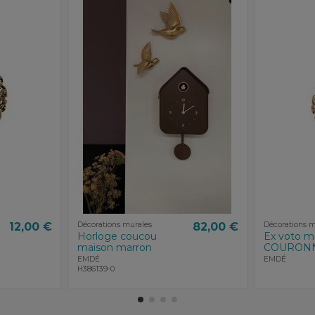
12,00 €
Décorations murales
82,00 €
Décorations m
Horloge coucou
Ex voto mi
maison marron
COURON
EMDÉ
EMDÉ
H386T39-0