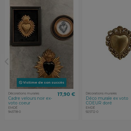
Victime de son succès
Décorations murales
17,90 €
Décorations murales
Cadre velours noir ex-
Déco murale ex voto
voto coeur
COEUR doré
EMDÉ
EMDÉ
945T18-0
925T12-0