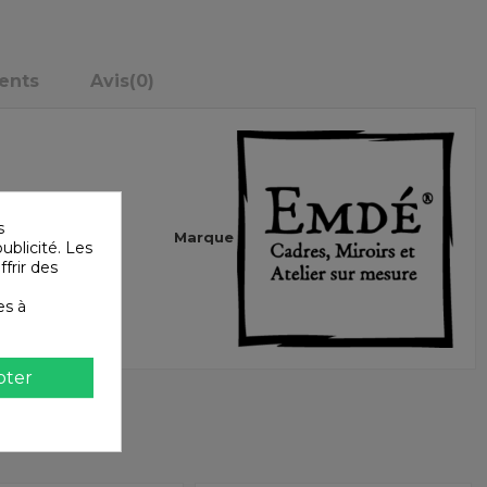
ents
Avis
(0)
s
Marque
ublicité. Les
ffrir des
es à
pter