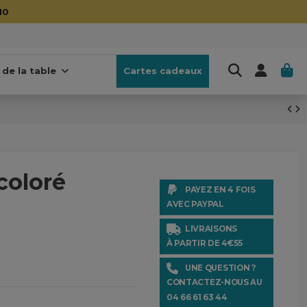
10
 de la table
Cartes cadeaux
coloré
PAYEZ EN 4 FOIS
AVEC PAYPAL
LIVRAISONS
À PARTIR DE 4€55
UNE QUESTION ?
CONTACTEZ-NOUS AU
04 66 61 63 44