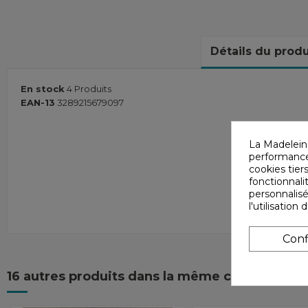
Détails du produ
En stock
4 Produits
EAN-13
3289215679097
La Madelein
performances
cookies tiers
fonctionnali
personnalisé
l'utilisatio
Conf
16 autres produits dans la même catégorie :