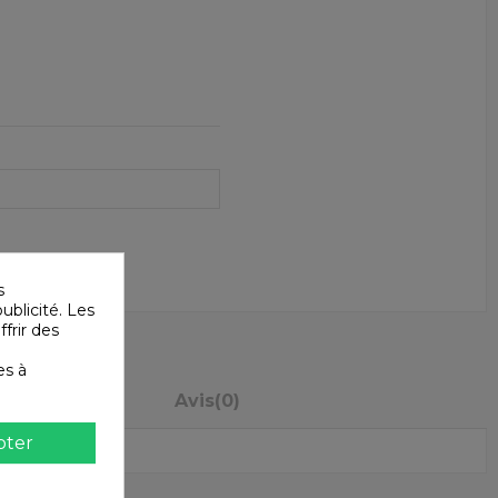
s
ublicité. Les
ffrir des
es à
mboursements
Avis
(0)
pter