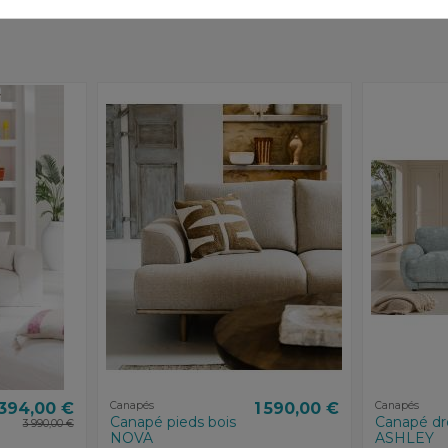
 394,00 €
Canapés
1 590,00 €
Canapés
Canapé pieds bois
Canapé dro
3 990,00 €
NOVA
ASHLEY