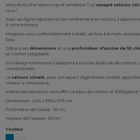
Vous rêvez d'un salon cosy et tendance ? Le
canapé velours côt
vous !
Avec ses lignes épurées et son revêtement en velours, il apporter
à votre intérieur.
Imaginez-vous confortablement installé, un livre à la main, envel
tissu.
Grâce à ses
dimensions
et à sa
profondeur d'assise de 55 cm
un confort inégalable.
Son design intemporel s'adaptera à tous les styles de décoration, d
contemporain.
Le
velours côtelé
, avec son aspect légèrement ondulé, apporter
chaleur à votre pièce.
N'attendez plus pour vous offrir ce bijou de confort et d'élégance !
Dimensions : L224 x P95 x H73 cm
Profondeur de l'assise : 55 cm
Hauteur de l'assises : 45 cm
Couleur
Bleu
Blanc