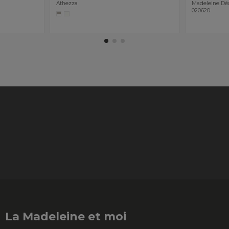
Athezza
Madeleine Dé
020620
La Madeleine et moi