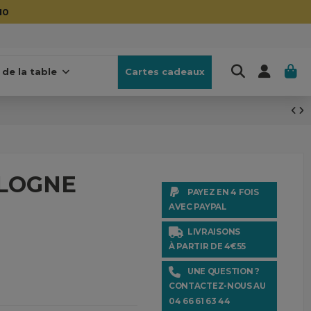
10
 de la table
Cartes cadeaux
OLOGNE
PAYEZ EN 4 FOIS
AVEC PAYPAL
LIVRAISONS
À PARTIR DE 4€55
UNE QUESTION ?
CONTACTEZ-NOUS AU
04 66 61 63 44