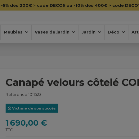

-5% dès 200€ > code DECO5 ou -10% dès 400€ > code DECO
Meubles
Vases de jardin
Jardin
Déco
Art
Canapé velours côtelé C
Référence
1011523
Victime de son succès
1 690,00 €
TTC