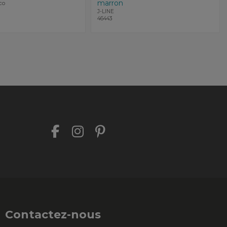
marron
co
J-LINE
46443
Contactez-nous