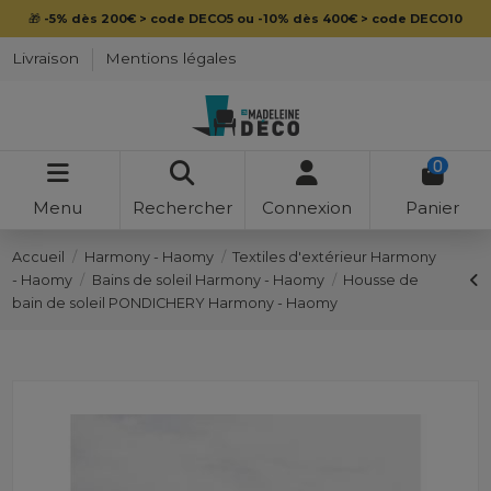
🎁
-5% dès 200€ > code DECO5 ou -10% dès 400€ > code DECO10
Livraison
Mentions légales
0
Menu
Rechercher
Connexion
Panier
Accueil
Harmony - Haomy
Textiles d'extérieur Harmony
- Haomy
Bains de soleil Harmony - Haomy
Housse de
bain de soleil PONDICHERY Harmony - Haomy