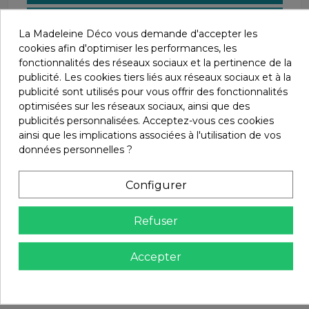
PAIEMENT SÉCURISÉ
La Madeleine Déco vous demande d'accepter les
AVEC LE CRÉDIT AGRICOLE
cookies afin d'optimiser les performances, les
fonctionnalités des réseaux sociaux et la pertinence de la
SATISFAIT OU REMBOURSÉ.
publicité. Les cookies tiers liés aux réseaux sociaux et à la
CHANGEZ D'AVIS SOUS 14 JOURS !
publicité sont utilisés pour vous offrir des fonctionnalités
optimisées sur les réseaux sociaux, ainsi que des
publicités personnalisées. Acceptez-vous ces cookies
ainsi que les implications associées à l'utilisation de vos
données personnelles ?
Configurer
Description
Refuser
Accepter
LAVAGE À LA MAIN 30°C
REPASSAGE INTERDIT